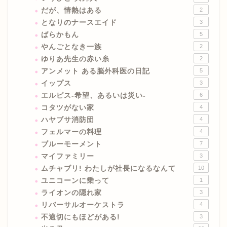
だが、情熱はある
2
となりのナースエイド
3
ばらかもん
5
やんごとなき一族
2
ゆりあ先生の赤い糸
2
アンメット ある脳外科医の日記
5
イップス
3
エルピス-希望、あるいは災い-
6
コタツがない家
4
ハヤブサ消防団
4
フェルマーの料理
4
ブルーモーメント
7
マイファミリー
3
ムチャブリ! わたしが社長になるなんて
10
ユニコーンに乗って
1
ライオンの隠れ家
3
リバーサルオーケストラ
4
不適切にもほどがある!
3