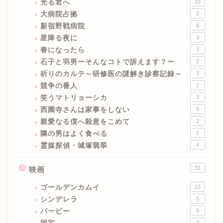
光る君へ
23
大病院占拠
2
新宿野戦病院
6
星降る夜に
3
春になったら
3
石子と羽男ーそんなコトで訴えます？ー
2
祈りのカルテ～研修医の謎解き診察記録～
3
競争の番人
2
笑うマトリョーシカ
3
西園寺さんは家事をしない
5
親愛なる僕へ殺意をこめて
2
隣の男はよく食べる
2
霊媒探偵・城塚翡翠
4
31
映画
ゴールデンカムイ
13
シンデレラ
5
バービー
5
2