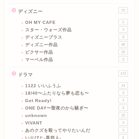
72
ディズニー
OH MY CAFE
2
スター・ウォーズ作品
3
ディズニープラス
9
ディズニー作品
40
ピクサー作品
15
マーベル作品
3
172
ドラマ
1122 いいふうふ
14
18/40〜ふたりなら夢も恋も〜
3
Get Ready!
3
ONE DAY〜聖夜のから騒ぎ〜
3
unknown
10
VIVANT
3
あのクズを殴ってやりたいんだ
3
いりびと-異邦人-
2