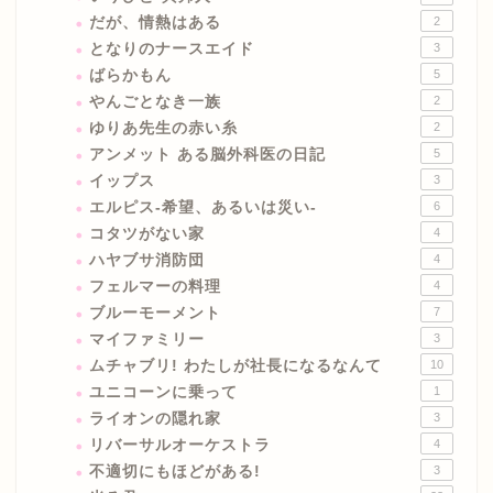
だが、情熱はある
2
となりのナースエイド
3
ばらかもん
5
やんごとなき一族
2
ゆりあ先生の赤い糸
2
アンメット ある脳外科医の日記
5
イップス
3
エルピス-希望、あるいは災い-
6
コタツがない家
4
ハヤブサ消防団
4
フェルマーの料理
4
ブルーモーメント
7
マイファミリー
3
ムチャブリ! わたしが社長になるなんて
10
ユニコーンに乗って
1
ライオンの隠れ家
3
リバーサルオーケストラ
4
不適切にもほどがある!
3