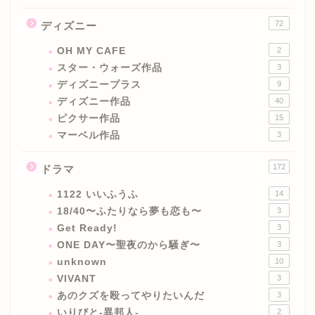
72
ディズニー
OH MY CAFE
2
スター・ウォーズ作品
3
ディズニープラス
9
ディズニー作品
40
ピクサー作品
15
マーベル作品
3
172
ドラマ
1122 いいふうふ
14
18/40〜ふたりなら夢も恋も〜
3
Get Ready!
3
ONE DAY〜聖夜のから騒ぎ〜
3
unknown
10
VIVANT
3
あのクズを殴ってやりたいんだ
3
いりびと-異邦人-
2