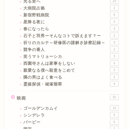
光る君へ
23
大病院占拠
2
新宿野戦病院
6
星降る夜に
3
春になったら
3
石子と羽男ーそんなコトで訴えます？ー
2
祈りのカルテ～研修医の謎解き診察記録～
3
競争の番人
2
笑うマトリョーシカ
3
西園寺さんは家事をしない
5
親愛なる僕へ殺意をこめて
2
隣の男はよく食べる
2
霊媒探偵・城塚翡翠
4
31
映画
ゴールデンカムイ
13
シンデレラ
5
バービー
5
2