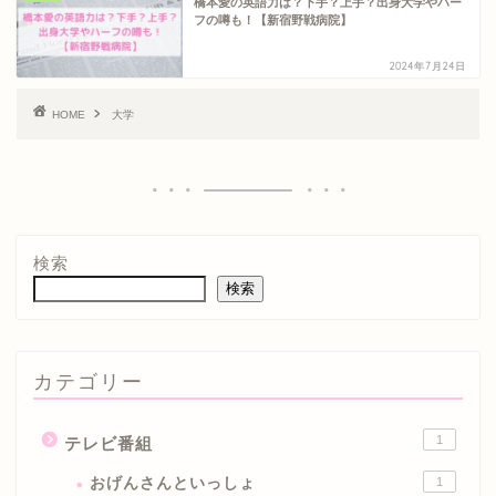
橋本愛の英語力は？下手？上手？出身大学やハー
フの噂も！【新宿野戦病院】
2024年7月24日
HOME
大学
検索
検索
カテゴリー
1
テレビ番組
おげんさんといっしょ
1