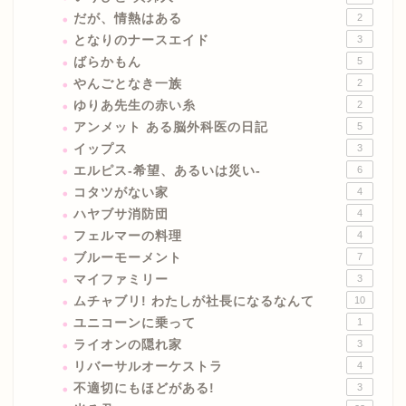
だが、情熱はある
2
となりのナースエイド
3
ばらかもん
5
やんごとなき一族
2
ゆりあ先生の赤い糸
2
アンメット ある脳外科医の日記
5
イップス
3
エルピス-希望、あるいは災い-
6
コタツがない家
4
ハヤブサ消防団
4
フェルマーの料理
4
ブルーモーメント
7
マイファミリー
3
ムチャブリ! わたしが社長になるなんて
10
ユニコーンに乗って
1
ライオンの隠れ家
3
リバーサルオーケストラ
4
不適切にもほどがある!
3