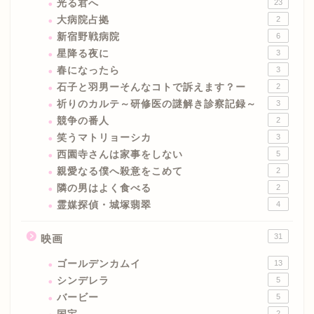
光る君へ
23
大病院占拠
2
新宿野戦病院
6
星降る夜に
3
春になったら
3
石子と羽男ーそんなコトで訴えます？ー
2
祈りのカルテ～研修医の謎解き診察記録～
3
競争の番人
2
笑うマトリョーシカ
3
西園寺さんは家事をしない
5
親愛なる僕へ殺意をこめて
2
隣の男はよく食べる
2
霊媒探偵・城塚翡翠
4
31
映画
ゴールデンカムイ
13
シンデレラ
5
バービー
5
2