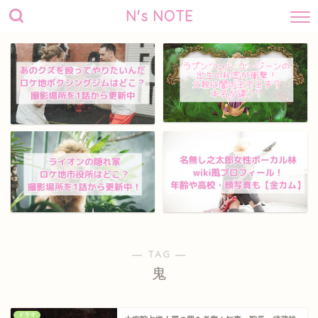
N's NOTE
― TAG ―
鬼
ドラマ