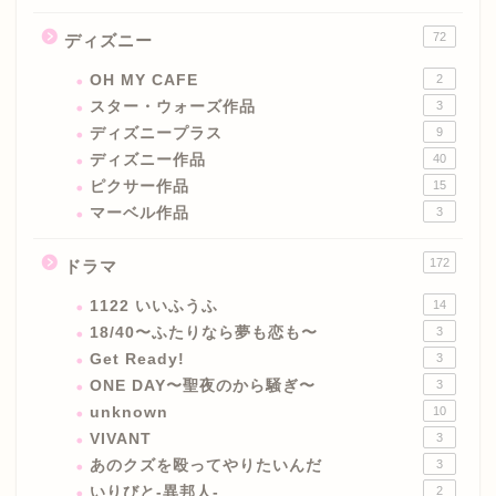
72
ディズニー
OH MY CAFE
2
スター・ウォーズ作品
3
ディズニープラス
9
ディズニー作品
40
ピクサー作品
15
マーベル作品
3
172
ドラマ
1122 いいふうふ
14
18/40〜ふたりなら夢も恋も〜
3
Get Ready!
3
ONE DAY〜聖夜のから騒ぎ〜
3
unknown
10
VIVANT
3
あのクズを殴ってやりたいんだ
3
いりびと-異邦人-
2