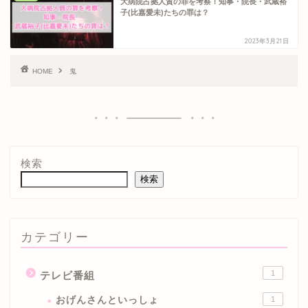
大病院占拠人質の罪を考察！知事・院長・武蔵裕
子(比嘉愛未)たちの罪は？
2023年3月21日
HOME
鬼
検索
検索
カテゴリー
1
テレビ番組
おげんさんといっしょ
1