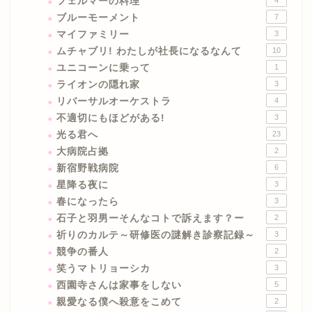
フェルマーの料理
4
ブルーモーメント
7
マイファミリー
3
ムチャブリ! わたしが社長になるなんて
10
ユニコーンに乗って
1
ライオンの隠れ家
3
リバーサルオーケストラ
4
不適切にもほどがある!
3
光る君へ
23
大病院占拠
2
新宿野戦病院
6
星降る夜に
3
春になったら
3
石子と羽男ーそんなコトで訴えます？ー
2
祈りのカルテ～研修医の謎解き診察記録～
3
競争の番人
2
笑うマトリョーシカ
3
西園寺さんは家事をしない
5
親愛なる僕へ殺意をこめて
2