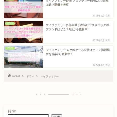
マイファミリー鈴間(プログラマー)が犯人で黒幕
は誰？動機を考察
2022年6月15日
ドラマ
マイファミリー多部未華子衣装ピアスやバッグの
ブランドはどこ？1話から更新中！
2022年6月14日
ドラマ
マイファミリー ロケ地ゲーム会社はどこ？撮影場
所を1話から更新中！
2022年6月14日
HOME
ドラマ
マイファミリー
検索