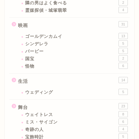
隣の男はよく食べる
2
霊媒探偵・城塚翡翠
4
31
映画
ゴールデンカムイ
13
シンデレラ
5
バービー
5
国宝
2
怪物
6
14
生活
ウェディング
5
23
舞台
ウェイトレス
8
ミス・サイゴン
6
奇跡の人
4
宝飾時計
5