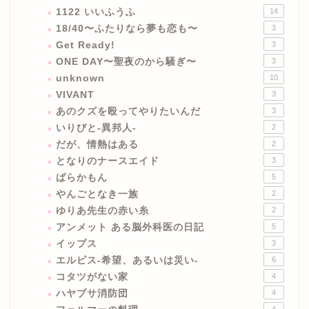
1122 いいふうふ
14
18/40〜ふたりなら夢も恋も〜
3
Get Ready!
3
ONE DAY〜聖夜のから騒ぎ〜
3
unknown
10
VIVANT
3
あのクズを殴ってやりたいんだ
3
いりびと-異邦人-
2
だが、情熱はある
2
となりのナースエイド
3
ばらかもん
5
やんごとなき一族
2
ゆりあ先生の赤い糸
2
アンメット ある脳外科医の日記
5
イップス
3
エルピス-希望、あるいは災い-
6
コタツがない家
4
ハヤブサ消防団
4