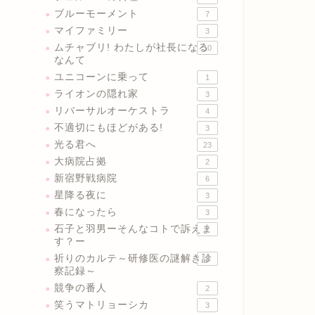
ブルーモーメント
7
マイファミリー
3
ムチャブリ! わたしが社長になる
10
なんて
ユニコーンに乗って
1
ライオンの隠れ家
3
リバーサルオーケストラ
4
不適切にもほどがある!
3
光る君へ
23
大病院占拠
2
新宿野戦病院
6
星降る夜に
3
春になったら
3
石子と羽男ーそんなコトで訴えま
2
す？ー
祈りのカルテ～研修医の謎解き診
3
察記録～
競争の番人
2
笑うマトリョーシカ
3