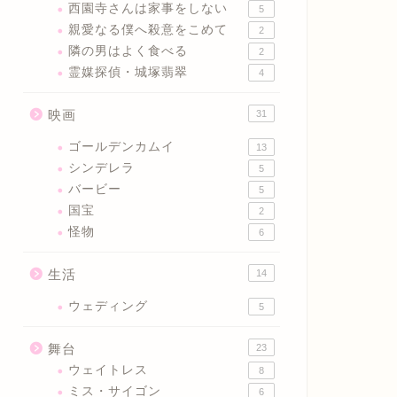
西園寺さんは家事をしない
5
親愛なる僕へ殺意をこめて
2
隣の男はよく食べる
2
霊媒探偵・城塚翡翠
4
映画
31
ゴールデンカムイ
13
シンデレラ
5
バービー
5
国宝
2
怪物
6
生活
14
ウェディング
5
舞台
23
ウェイトレス
8
ミス・サイゴン
6