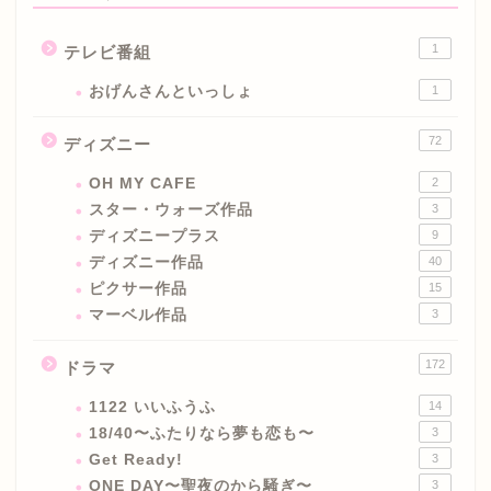
1
テレビ番組
おげんさんといっしょ
1
72
ディズニー
OH MY CAFE
2
スター・ウォーズ作品
3
ディズニープラス
9
ディズニー作品
40
ピクサー作品
15
マーベル作品
3
172
ドラマ
1122 いいふうふ
14
18/40〜ふたりなら夢も恋も〜
3
Get Ready!
3
ONE DAY〜聖夜のから騒ぎ〜
3