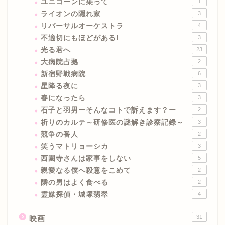
ユニコーンに乗って
1
ライオンの隠れ家
3
リバーサルオーケストラ
4
不適切にもほどがある!
3
光る君へ
23
大病院占拠
2
新宿野戦病院
6
星降る夜に
3
春になったら
3
石子と羽男ーそんなコトで訴えます？ー
2
祈りのカルテ～研修医の謎解き診察記録～
3
競争の番人
2
笑うマトリョーシカ
3
西園寺さんは家事をしない
5
親愛なる僕へ殺意をこめて
2
隣の男はよく食べる
2
霊媒探偵・城塚翡翠
4
31
映画