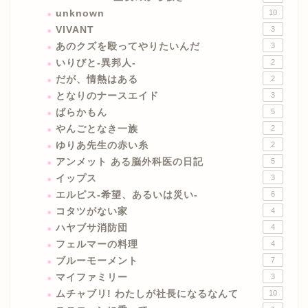
unknown
10
VIVANT
3
あのクズを殴ってやりたいんだ
3
いりびと-異邦人-
2
だが、情熱はある
2
となりのナースエイド
3
ばらかもん
5
やんごとなき一族
2
ゆりあ先生の赤い糸
2
アンメット ある脳外科医の日記
5
イップス
3
エルピス-希望、あるいは災い-
6
コタツがない家
4
ハヤブサ消防団
4
フェルマーの料理
4
ブルーモーメント
7
マイファミリー
3
ムチャブリ! わたしが社長になるなんて
10