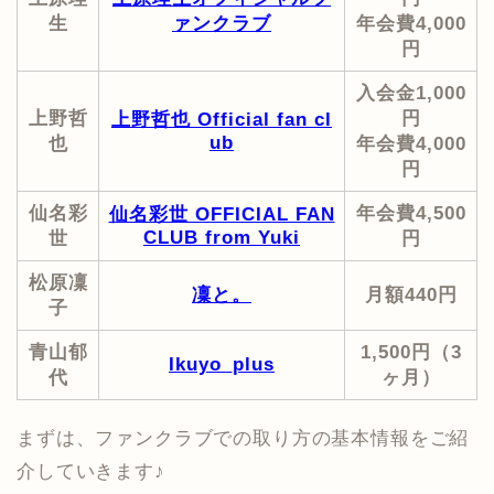
生
ァンクラブ
年会費4,000
円
入会金1,000
上野哲
円
上野哲也 Official fan cl
ub
也
年会費4,000
円
仙名彩
年会費4,500
仙名彩世 OFFICIAL FAN
CLUB from Yuki
世
円
松原凜
凜と。
月額440円
子
青山郁
1,500円（3
Ikuyo_plus
代
ヶ月）
まずは、ファンクラブでの取り方の基本情報をご紹
介していきます♪