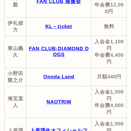
FAN CLUB 後援会
親
年会費12,00
0円
伊礼彼
KL－ticket
無料
方
入会金1,100
東山義
円
FAN CLUB-DIAMOND D
OGS
久
年会費4,400
円
小野田
Onoda Land
月額440円
龍之介
入会金1,000
海宝直
円
NAOTRIM
人
年会費4,000
円
入会金1,000
上原理
上原理生オフィシャルフ
円