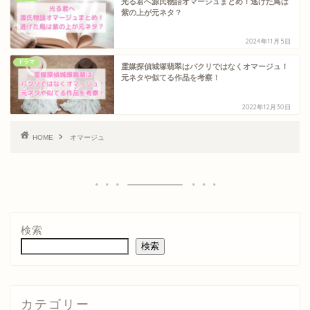
光る君へ源氏物語オマージュまとめ！逃げた鳥は
紫の上が元ネタ？
2024年11月5日
ドラマ
霊媒探偵城塚翡翠はパクリではなくオマージュ！
元ネタや似てる作品を考察！
2022年12月30日
HOME
オマージュ
検索
検索
カテゴリー