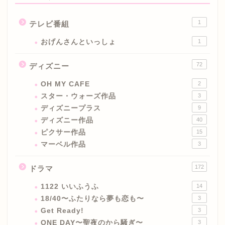
1
テレビ番組
おげんさんといっしょ
1
72
ディズニー
OH MY CAFE
2
スター・ウォーズ作品
3
ディズニープラス
9
ディズニー作品
40
ピクサー作品
15
マーベル作品
3
172
ドラマ
1122 いいふうふ
14
18/40〜ふたりなら夢も恋も〜
3
Get Ready!
3
ONE DAY〜聖夜のから騒ぎ〜
3