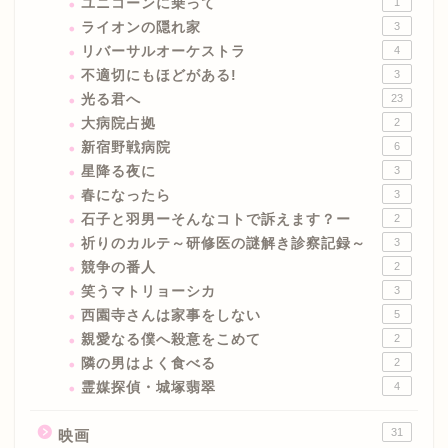
ユニコーンに乗って
1
ライオンの隠れ家
3
リバーサルオーケストラ
4
不適切にもほどがある!
3
光る君へ
23
大病院占拠
2
新宿野戦病院
6
星降る夜に
3
春になったら
3
石子と羽男ーそんなコトで訴えます？ー
2
祈りのカルテ～研修医の謎解き診察記録～
3
競争の番人
2
笑うマトリョーシカ
3
西園寺さんは家事をしない
5
親愛なる僕へ殺意をこめて
2
隣の男はよく食べる
2
霊媒探偵・城塚翡翠
4
31
映画