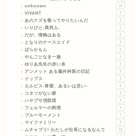
unknown
10
VIVANT
3
あのクズを殴ってやりたいんだ
3
いりびと-異邦人-
2
だが、情熱はある
2
となりのナースエイド
3
ばらかもん
5
やんごとなき一族
2
ゆりあ先生の赤い糸
2
アンメット ある脳外科医の日記
5
イップス
3
エルピス-希望、あるいは災い-
6
コタツがない家
4
ハヤブサ消防団
4
フェルマーの料理
4
ブルーモーメント
7
マイファミリー
3
ムチャブリ! わたしが社長になるなんて
10