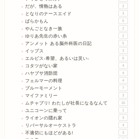
だが、情熱はある
2
となりのナースエイド
3
ばらかもん
5
やんごとなき一族
2
ゆりあ先生の赤い糸
2
アンメット ある脳外科医の日記
5
イップス
3
エルピス-希望、あるいは災い-
6
コタツがない家
4
ハヤブサ消防団
4
フェルマーの料理
4
ブルーモーメント
7
マイファミリー
3
ムチャブリ! わたしが社長になるなんて
10
ユニコーンに乗って
1
ライオンの隠れ家
3
リバーサルオーケストラ
4
不適切にもほどがある!
3