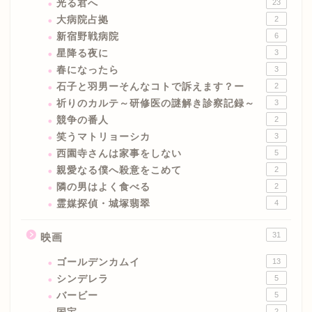
光る君へ
23
大病院占拠
2
新宿野戦病院
6
星降る夜に
3
春になったら
3
石子と羽男ーそんなコトで訴えます？ー
2
祈りのカルテ～研修医の謎解き診察記録～
3
競争の番人
2
笑うマトリョーシカ
3
西園寺さんは家事をしない
5
親愛なる僕へ殺意をこめて
2
隣の男はよく食べる
2
霊媒探偵・城塚翡翠
4
31
映画
ゴールデンカムイ
13
シンデレラ
5
バービー
5
2