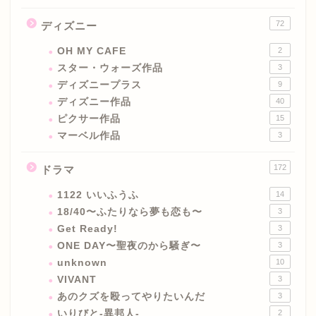
72
ディズニー
OH MY CAFE
2
スター・ウォーズ作品
3
ディズニープラス
9
ディズニー作品
40
ピクサー作品
15
マーベル作品
3
172
ドラマ
1122 いいふうふ
14
18/40〜ふたりなら夢も恋も〜
3
Get Ready!
3
ONE DAY〜聖夜のから騒ぎ〜
3
unknown
10
VIVANT
3
あのクズを殴ってやりたいんだ
3
いりびと-異邦人-
2