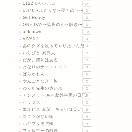
1122 いいふうふ
14
18/40〜ふたりなら夢も恋も〜
3
Get Ready!
3
ONE DAY〜聖夜のから騒ぎ〜
3
unknown
10
VIVANT
3
あのクズを殴ってやりたいんだ
3
いりびと-異邦人-
2
だが、情熱はある
2
となりのナースエイド
3
ばらかもん
5
やんごとなき一族
2
ゆりあ先生の赤い糸
2
アンメット ある脳外科医の日記
5
イップス
3
エルピス-希望、あるいは災い-
6
コタツがない家
4
ハヤブサ消防団
4
フェルマーの料理
4