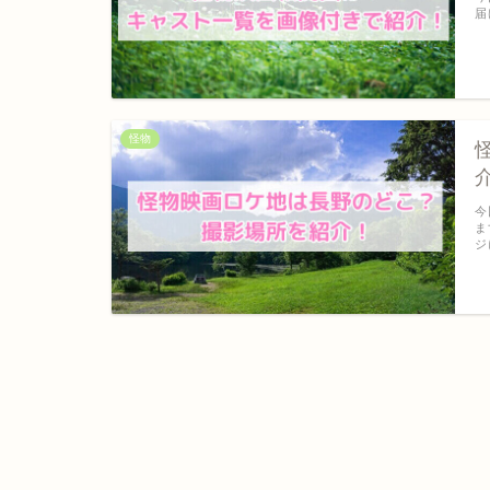
届
怪物
今
ま
ジ