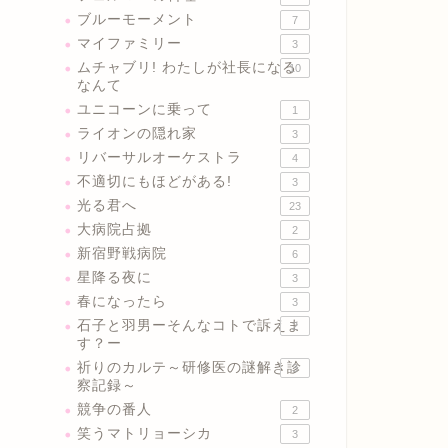
ブルーモーメント
7
マイファミリー
3
ムチャブリ! わたしが社長になる
10
なんて
ユニコーンに乗って
1
ライオンの隠れ家
3
リバーサルオーケストラ
4
不適切にもほどがある!
3
光る君へ
23
大病院占拠
2
新宿野戦病院
6
星降る夜に
3
春になったら
3
石子と羽男ーそんなコトで訴えま
2
す？ー
祈りのカルテ～研修医の謎解き診
3
察記録～
競争の番人
2
笑うマトリョーシカ
3