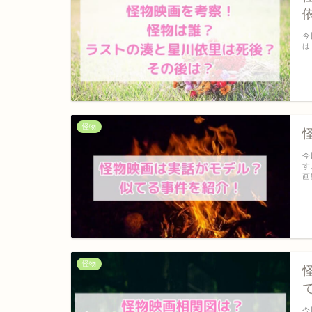
今
は
怪物
今
す
画
怪物
今