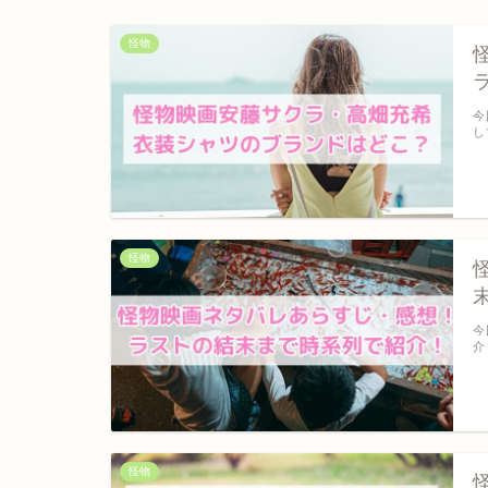
怪物
今
し
怪物
今
介
怪物