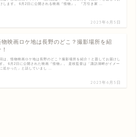
けします。 6月2日に公開される映画『怪物』。 『万引き家 …
2023年6月5日
怪物映画ロケ地は長野のどこ？撮影場所を紹
介！
回は、怪物映画ロケ地は長野のどこ？撮影場所を紹介！と題してお届けし
す。 6月2日に公開された映画『怪物』。 是枝監督は「諏訪湖畔がイメー
に近かった」と話していまし …
2023年6月5日