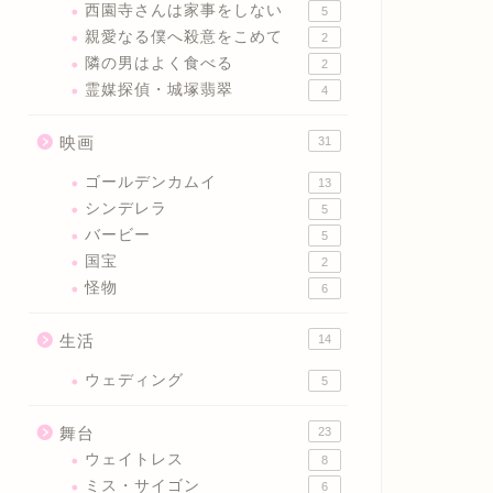
西園寺さんは家事をしない
5
親愛なる僕へ殺意をこめて
2
隣の男はよく食べる
2
霊媒探偵・城塚翡翠
4
映画
31
ゴールデンカムイ
13
シンデレラ
5
バービー
5
国宝
2
怪物
6
生活
14
ウェディング
5
舞台
23
ウェイトレス
8
ミス・サイゴン
6