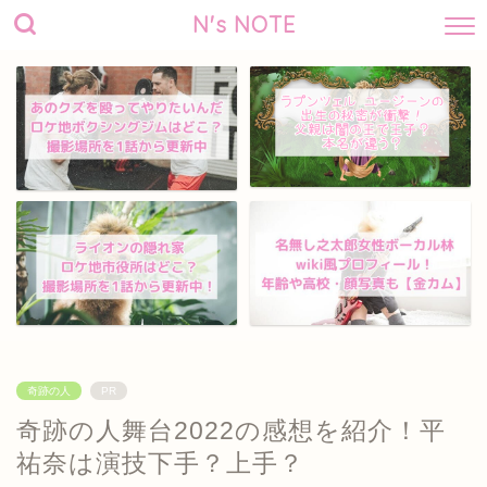
N's NOTE
奇跡の人
PR
奇跡の人舞台2022の感想を紹介！平
祐奈は演技下手？上手？