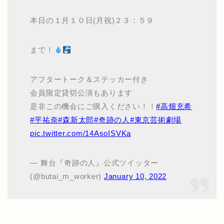
本日の１月１０日(月祝)２３：５９
まで！
アフタートーク＆ステッカー付き
会員限定貸切公演もあります
是非この機会にご購入ください！！
#高畑充希
#平祐奈
#森新太郎
#奇跡の人
#東京芸術劇場
pic.twitter.com/14AsoISVKa
— 舞台『奇跡の人』公式ツイッター
(@butai_m_worker)
January 10, 2022