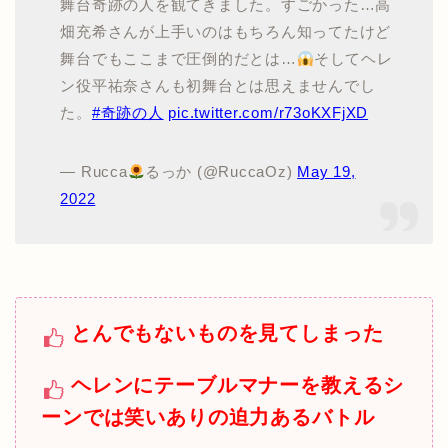
舞台奇跡の人を観てきました。すごかった…高
畑充希さんが上手いのはもちろん知ってたけど
舞台でもここまで圧倒的だとは…
そしてヘレ
ン役平祐奈さんも初舞台とは思えませんでし
た。
#奇跡の人
pic.twitter.com/r73oKXFjXD
— Rucca
るっか (@RuccaOz)
May 19,
2022
とんでもないものを見てしまった
ヘレンにテーブルマナーを教えるシ
ーンでは笑いありの迫力あるバトル