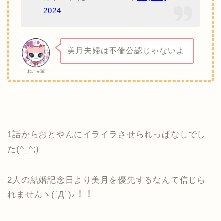
2024
美月夫婦は不倫公認じゃないよ
ねこ先輩
1話からおとやんにイライラさせられっぱなしでし
た(^_^;)
2人の結婚記念日より美月を優先するなんて信じら
れませんヽ(`Д´)ﾉ！！