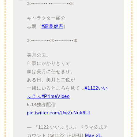
✼••┈┈┈•• ••┈┈┈••✼
キャラクター紹介
志朗（
#高良健吾
）
✼••┈┈┈┈••✼••┈┈┈┈••✼
美月の夫。
仕事にかかりきりで
家は美月に任せきり。
ある日、美月と二也が
一緒にいるところを見て…
#1122いい
ふうふ
#PrimeVideo
6.14独占配信
pic.twitter.com/UwZuNuk6Ul
— 『1122 いいふうふ』ドラマ公式ア
カウント (@1122_iFUFU)
May 21,