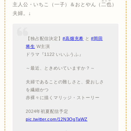
おとや
主人公・いちこ（一子）＆おとやん（
二也
）
夫婦。↓
【独占配信決定】
#高畑充希
と
#岡田
将生
W主演
ドラマ『1122 いいふうふ』
～最近、ときめいていますか？～
夫婦であることの難しさと、愛おしさ
を繊細かつ
赤裸々に描くマリッジ・ストーリー
2024年初夏配信予定
pic.twitter.com/12N3OgTaWZ