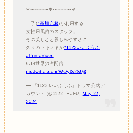
✼••┈┈┈┈••✼••┈┈┈┈••✼
一子(
#高畑充希
)が利用する
女性用風俗のスタッフ。
その美しさと親しみやすさに
久々のトキメキが
#1122いいふうふ
#PrimeVideo
6.14世界独占配信
pic.twitter.com/WOytS2S0j8
— 『1122 いいふうふ』ドラマ公式ア
カウント (@1122_iFUFU)
May 22,
2024