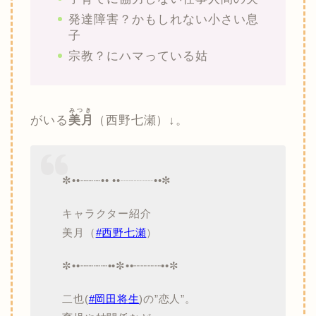
発達障害？かもしれない小さい息
子
宗教？にハマっている姑
みつき
がいる
美月
（西野七瀬）↓。
✼••┈┈┈•• ••┈┈┈••✼
キャラクター紹介
美月（
#西野七瀬
）
✼••┈┈┈┈••✼••┈┈┈┈••✼
二也(
#岡田将生
)の”恋人”。