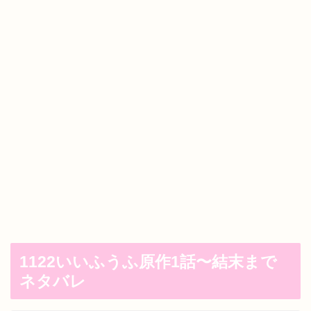
1122いいふうふ原作1話〜結末まで
ネタバレ