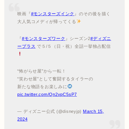
映画『
#モンスターズインク
』のその後を描く
大人気コメディが帰ってくる
『
#モンスターズワーク
』シーズン2
#ディズニ
ープラス
で５/５（日・祝）全話一挙独占配信
“怖がらせ屋”から一転！
“笑わせ屋”として奮闘するタイラーの
新たな物語をお楽しみに
pic.twitter.com/Qn2vpC5sP7
— ディズニー公式 (@disneyjp)
March 15,
2024