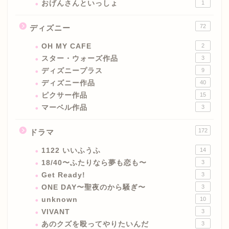
おげんさんといっしょ
1
72
ディズニー
OH MY CAFE
2
スター・ウォーズ作品
3
ディズニープラス
9
ディズニー作品
40
ピクサー作品
15
マーベル作品
3
172
ドラマ
1122 いいふうふ
14
18/40〜ふたりなら夢も恋も〜
3
Get Ready!
3
ONE DAY〜聖夜のから騒ぎ〜
3
unknown
10
VIVANT
3
あのクズを殴ってやりたいんだ
3