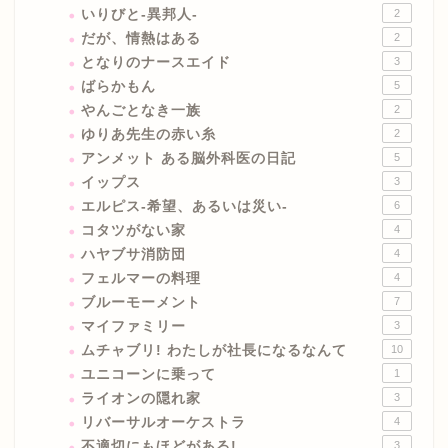
いりびと-異邦人-
2
だが、情熱はある
2
となりのナースエイド
3
ばらかもん
5
やんごとなき一族
2
ゆりあ先生の赤い糸
2
アンメット ある脳外科医の日記
5
イップス
3
エルピス-希望、あるいは災い-
6
コタツがない家
4
ハヤブサ消防団
4
フェルマーの料理
4
ブルーモーメント
7
マイファミリー
3
ムチャブリ! わたしが社長になるなんて
10
ユニコーンに乗って
1
ライオンの隠れ家
3
リバーサルオーケストラ
4
不適切にもほどがある!
3