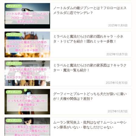
ディズニー
ノートルダムの鐘ジプシーとは？フロローはエス
メラルダに恋でヤンデレ？
2023年11月8日
ディズニー
ミラベルと魔法だらけの家の隠れキャラ・小ネ
タ・トリビアを紹介！隠れミッキー多数！
2023年10月31日
ディズニー
ミラベルと魔法だらけの家の家系図は？キャラク
ター・魔法一覧も紹介！
2023年10月30日
ディズニー
グーフィーとプルートどっちも犬だが扱いに違い
が！犬種や関係は？差別？
2023年10月3日
ディズニー
ムーラン実写炎上・批判はなぜ？ムーシューやシ
ャン隊長がいない・歌なしだけじゃない