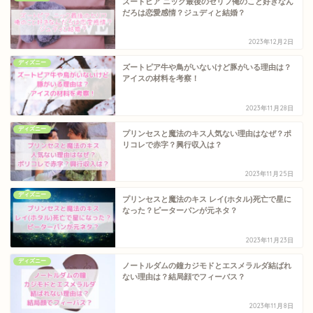
ズートピア ニック最後のセリフ俺のこと好きなん
だろは恋愛感情？ジュディと結婚？
2023年12月2日
ディズニー
ズートピア牛や鳥がいないけど豚がいる理由は？
アイスの材料を考察！
2023年11月28日
ディズニー
プリンセスと魔法のキス人気ない理由はなぜ？ポ
リコレで赤字？興行収入は？
2023年11月25日
ディズニー
プリンセスと魔法のキス レイ(ホタル)死亡で星に
なった？ピーターパンが元ネタ？
2023年11月23日
ディズニー
ノートルダムの鐘カジモドとエスメラルダ結ばれ
ない理由は？結局顔でフィーバス？
2023年11月8日