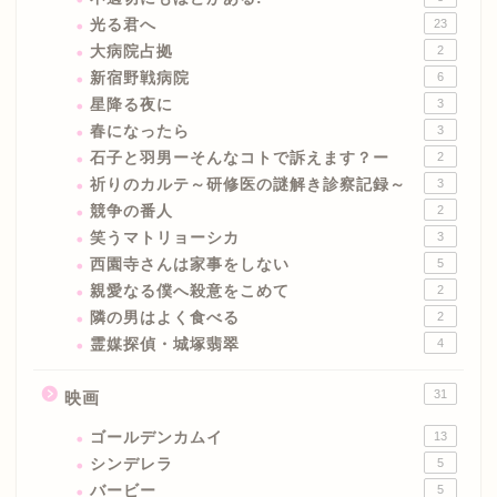
光る君へ
23
大病院占拠
2
新宿野戦病院
6
星降る夜に
3
春になったら
3
石子と羽男ーそんなコトで訴えます？ー
2
祈りのカルテ～研修医の謎解き診察記録～
3
競争の番人
2
笑うマトリョーシカ
3
西園寺さんは家事をしない
5
親愛なる僕へ殺意をこめて
2
隣の男はよく食べる
2
霊媒探偵・城塚翡翠
4
31
映画
ゴールデンカムイ
13
シンデレラ
5
バービー
5