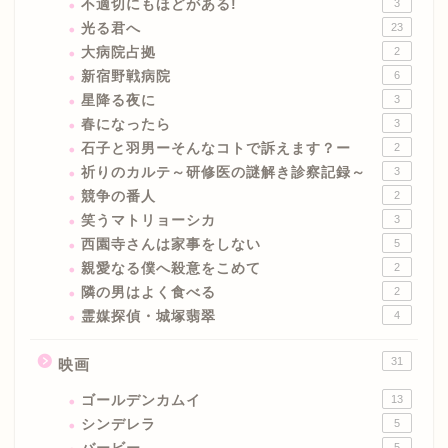
不適切にもほどがある!
3
光る君へ
23
大病院占拠
2
新宿野戦病院
6
星降る夜に
3
春になったら
3
石子と羽男ーそんなコトで訴えます？ー
2
祈りのカルテ～研修医の謎解き診察記録～
3
競争の番人
2
笑うマトリョーシカ
3
西園寺さんは家事をしない
5
親愛なる僕へ殺意をこめて
2
隣の男はよく食べる
2
霊媒探偵・城塚翡翠
4
31
映画
ゴールデンカムイ
13
シンデレラ
5
5