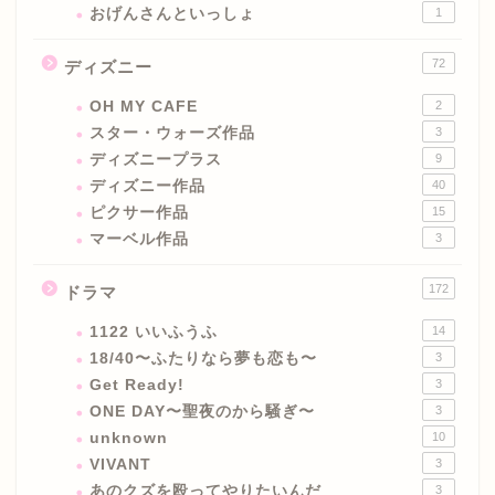
おげんさんといっしょ
1
72
ディズニー
OH MY CAFE
2
スター・ウォーズ作品
3
ディズニープラス
9
ディズニー作品
40
ピクサー作品
15
マーベル作品
3
172
ドラマ
1122 いいふうふ
14
18/40〜ふたりなら夢も恋も〜
3
Get Ready!
3
ONE DAY〜聖夜のから騒ぎ〜
3
unknown
10
VIVANT
3
あのクズを殴ってやりたいんだ
3