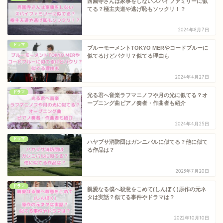
西園寺さんは家事をしないスパイファミリーに似
てる？極主夫道や逃げ恥もソックリ！？
2024年8月7日
ドラマ
ブルーモーメントTOKYO MERやコードブルーに
似てるけどパクリ？似てる理由も
2024年4月27日
ドラマ
光る君へ音楽ラフマニノフや月の光に似てる？オ
ープニング曲ピアノ奏者・作曲者も紹介
2024年4月25日
ドラマ
ハヤブサ消防団はガンニバルに似てる？他に似て
る作品は？
2023年7月20日
ドラマ
親愛なる僕へ殺意をこめて(しんぼく)原作の元ネ
タは実話？似てる事件やドラマは？
2022年10月10日