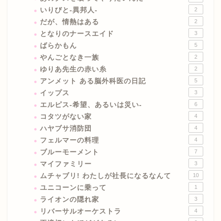
いりびと-異邦人-
2
だが、情熱はある
2
となりのナースエイド
3
ばらかもん
5
やんごとなき一族
2
ゆりあ先生の赤い糸
2
アンメット ある脳外科医の日記
5
イップス
3
エルピス-希望、あるいは災い-
6
コタツがない家
4
ハヤブサ消防団
4
フェルマーの料理
4
ブルーモーメント
7
マイファミリー
3
ムチャブリ! わたしが社長になるなんて
10
ユニコーンに乗って
1
ライオンの隠れ家
3
リバーサルオーケストラ
4