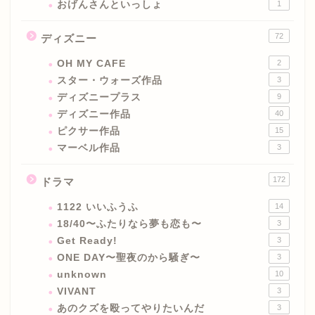
おげんさんといっしょ
1
72
ディズニー
OH MY CAFE
2
スター・ウォーズ作品
3
ディズニープラス
9
ディズニー作品
40
ピクサー作品
15
マーベル作品
3
172
ドラマ
1122 いいふうふ
14
18/40〜ふたりなら夢も恋も〜
3
Get Ready!
3
ONE DAY〜聖夜のから騒ぎ〜
3
unknown
10
VIVANT
3
あのクズを殴ってやりたいんだ
3