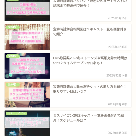
宝飾時計舞台ネタバレ・感想レビュー！ラストの
結末まで時系列で紹介！
2023年1月15日
宝飾時計
宝飾時計舞台相関図は？キャスト一覧を画像付き
で紹介！
2023年1月13日
宝飾時計
FNS歌謡祭2022冬ストーンズや高畑充希の時間は
いつ？タイムテーブルや曲名も！
2022年12月14日
宝飾時計
宝飾時計舞台大阪公演チケットの取り方を紹介！
取りやすい日はいつ？
2022年9月28日
ミス・サイゴン
ミスサイゴン2022キャスト一覧を画像付きで紹
介！スケジュールは？
2022年8月26日