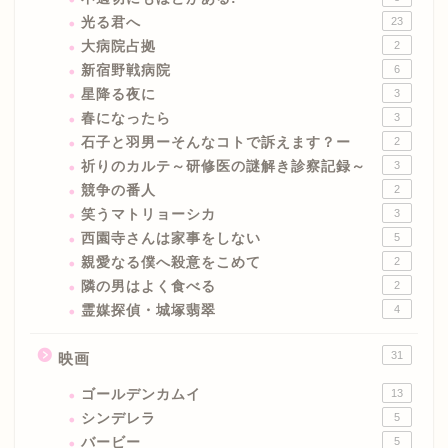
光る君へ
23
大病院占拠
2
新宿野戦病院
6
星降る夜に
3
春になったら
3
石子と羽男ーそんなコトで訴えます？ー
2
祈りのカルテ～研修医の謎解き診察記録～
3
競争の番人
2
笑うマトリョーシカ
3
西園寺さんは家事をしない
5
親愛なる僕へ殺意をこめて
2
隣の男はよく食べる
2
霊媒探偵・城塚翡翠
4
31
映画
ゴールデンカムイ
13
シンデレラ
5
バービー
5