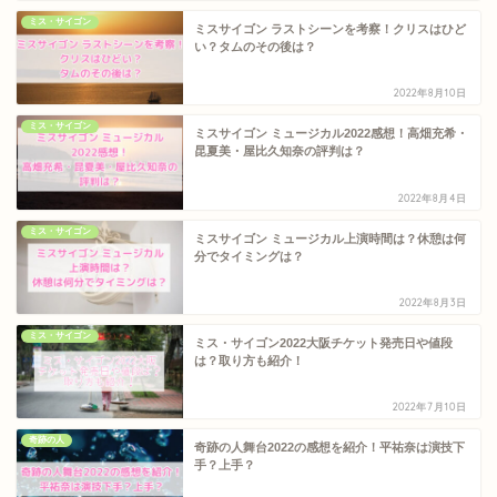
ミス・サイゴン
ミスサイゴン ラストシーンを考察！クリスはひど
い？タムのその後は？
2022年8月10日
ミス・サイゴン
ミスサイゴン ミュージカル2022感想！高畑充希・
昆夏美・屋比久知奈の評判は？
2022年8月4日
ミス・サイゴン
ミスサイゴン ミュージカル上演時間は？休憩は何
分でタイミングは？
2022年8月3日
ミス・サイゴン
ミス・サイゴン2022大阪チケット発売日や値段
は？取り方も紹介！
2022年7月10日
奇跡の人
奇跡の人舞台2022の感想を紹介！平祐奈は演技下
手？上手？