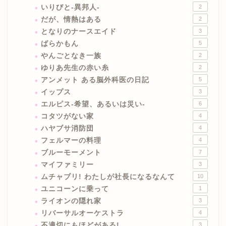
いりびと-異邦人-
2
だが、情熱はある
2
となりのナースエイド
3
ばらかもん
5
やんごとなき一族
2
ゆりあ先生の赤い糸
2
アンメット ある脳外科医の日記
5
イップス
3
エルピス-希望、あるいは災い-
6
コタツがない家
4
ハヤブサ消防団
4
フェルマーの料理
4
ブルーモーメント
7
マイファミリー
3
ムチャブリ! わたしが社長になるなんて
10
ユニコーンに乗って
1
ライオンの隠れ家
3
リバーサルオーケストラ
4
不適切にもほどがある!
3