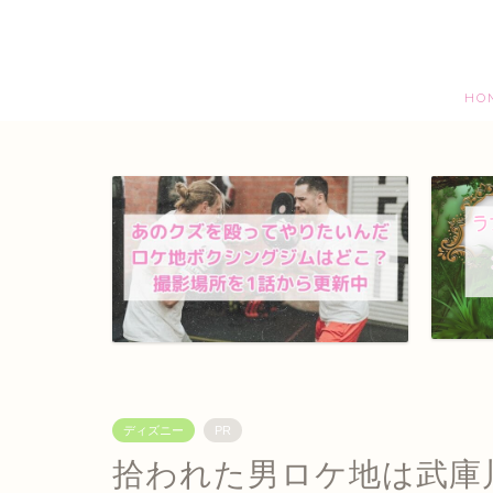
HO
ディズニー
PR
拾われた男ロケ地は武庫