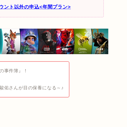
アカウント以外の申込<年間プラン>
の事件簿』！
駿佑さんが目の保養になる～♪