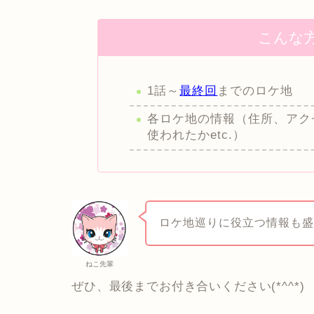
こんな
1話～
最終回
までのロケ地
各ロケ地の情報（住所、アク
使われたかetc.）
ロケ地巡りに役立つ情報も盛
ねこ先輩
ぜひ、最後までお付き合いください(*^^*)