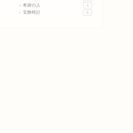
奇跡の人
4
宝飾時計
5