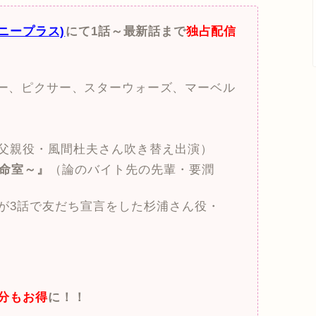
ィズニープラス)
にて1話～最新話まで
独占配信
ズニー、ピクサー、スターウォーズ、マーベル
父親役・風間杜夫さん吹き替え出演）
救命室～』
（論のバイト先の先輩・要潤
が3話で友だち宣言をした杉浦さん役・
月分もお得
に！！