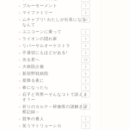
ブルーモーメント
7
マイファミリー
3
ムチャブリ! わたしが社長になる
10
なんて
ユニコーンに乗って
1
ライオンの隠れ家
3
リバーサルオーケストラ
4
不適切にもほどがある!
3
光る君へ
23
大病院占拠
2
新宿野戦病院
6
星降る夜に
3
春になったら
3
石子と羽男ーそんなコトで訴えま
2
す？ー
祈りのカルテ～研修医の謎解き診
3
察記録～
競争の番人
2
笑うマトリョーシカ
3