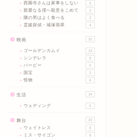
西園寺さんは家事をしない
5
親愛なる僕へ殺意をこめて
2
隣の男はよく食べる
2
霊媒探偵・城塚翡翠
4
映画
31
ゴールデンカムイ
13
シンデレラ
5
バービー
5
国宝
2
怪物
6
生活
14
ウェディング
5
舞台
23
ウェイトレス
8
ミス・サイゴン
6