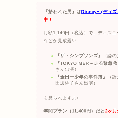
『拾われた男』は
Disney+ (デ
中！
月額1,140円（税込）で、ディ
などが見放題♡
『ザ・シンプソンズ』
（論の
『TOKYO MER～走る緊急
さん出演）
『金田一少年の事件簿』
（論
田辺桃子さん出演）
も見られますよ♪
年間プラン（11,400円）だと
2ヶ