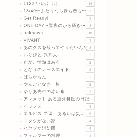
1122 いいふうふ
14
18/40〜ふたりなら夢も恋も〜
3
Get Ready!
3
ONE DAY〜聖夜のから騒ぎ〜
3
unknown
10
VIVANT
3
あのクズを殴ってやりたいんだ
3
いりびと-異邦人-
2
だが、情熱はある
2
となりのナースエイド
3
ばらかもん
5
やんごとなき一族
2
ゆりあ先生の赤い糸
2
アンメット ある脳外科医の日記
5
イップス
3
エルピス-希望、あるいは災い-
6
コタツがない家
4
ハヤブサ消防団
4
フェルマーの料理
4