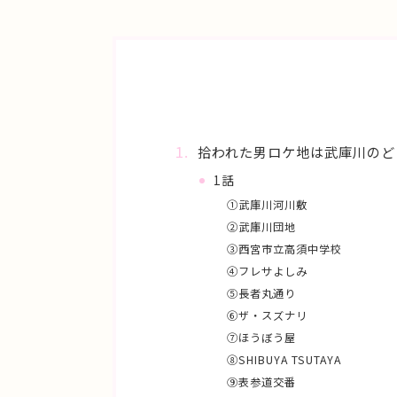
拾われた男ロケ地は武庫川のど
1話
①武庫川河川敷
②武庫川団地
③西宮市立高須中学校
④フレサよしみ
⑤長者丸通り
⑥ザ・スズナリ
⑦ほうぼう屋
⑧SHIBUYA TSUTAYA
⑨表参道交番