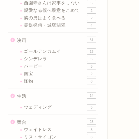
西園寺さんは家事をしない
5
親愛なる僕へ殺意をこめて
2
隣の男はよく食べる
2
霊媒探偵・城塚翡翠
4
映画
31
ゴールデンカムイ
13
シンデレラ
5
バービー
5
国宝
2
怪物
6
生活
14
ウェディング
5
舞台
23
ウェイトレス
8
ミス・サイゴン
6