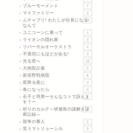
ブルーモーメント
7
マイファミリー
3
ムチャブリ! わたしが社長になる
10
なんて
ユニコーンに乗って
1
ライオンの隠れ家
3
リバーサルオーケストラ
4
不適切にもほどがある!
3
光る君へ
23
大病院占拠
2
新宿野戦病院
6
星降る夜に
3
春になったら
3
石子と羽男ーそんなコトで訴えま
2
す？ー
祈りのカルテ～研修医の謎解き診
3
察記録～
競争の番人
2
笑うマトリョーシカ
3