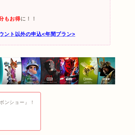
月分もお得
に！！
アカウント以外の申込<年間プラン>
ボンショー』！