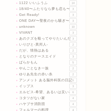
1122 いいふうふ
14
18/40〜ふたりなら夢も恋も〜
3
Get Ready!
3
ONE DAY〜聖夜のから騒ぎ〜
3
unknown
10
VIVANT
3
あのクズを殴ってやりたいんだ
3
いりびと-異邦人-
2
だが、情熱はある
2
となりのナースエイド
3
ばらかもん
5
やんごとなき一族
2
ゆりあ先生の赤い糸
2
アンメット ある脳外科医の日記
5
イップス
3
エルピス-希望、あるいは災い-
6
コタツがない家
4
ハヤブサ消防団
4
フェルマーの料理
4