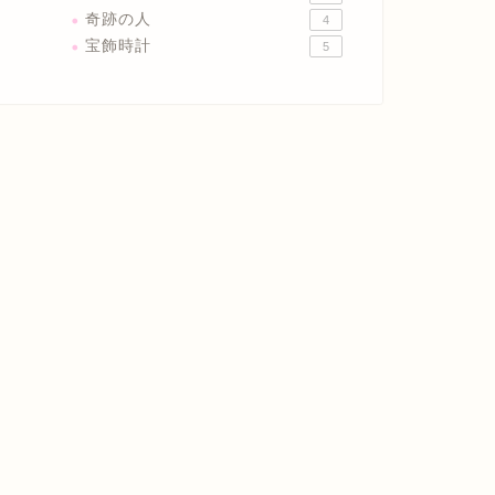
奇跡の人
4
宝飾時計
5