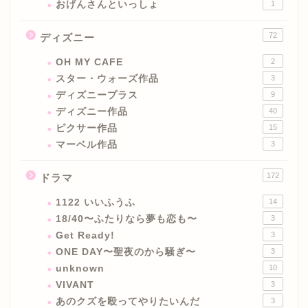
おげんさんといっしょ
1
72
ディズニー
OH MY CAFE
2
スター・ウォーズ作品
3
ディズニープラス
9
ディズニー作品
40
ピクサー作品
15
マーベル作品
3
172
ドラマ
1122 いいふうふ
14
18/40〜ふたりなら夢も恋も〜
3
Get Ready!
3
ONE DAY〜聖夜のから騒ぎ〜
3
unknown
10
VIVANT
3
あのクズを殴ってやりたいんだ
3