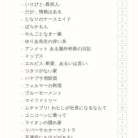
いりびと-異邦人-
2
だが、情熱はある
2
となりのナースエイド
3
ばらかもん
5
やんごとなき一族
2
ゆりあ先生の赤い糸
2
アンメット ある脳外科医の日記
5
イップス
3
エルピス-希望、あるいは災い-
6
コタツがない家
4
ハヤブサ消防団
4
フェルマーの料理
4
ブルーモーメント
7
マイファミリー
3
ムチャブリ! わたしが社長になるなんて
10
ユニコーンに乗って
1
ライオンの隠れ家
3
リバーサルオーケストラ
4
不適切にもほどがある!
3