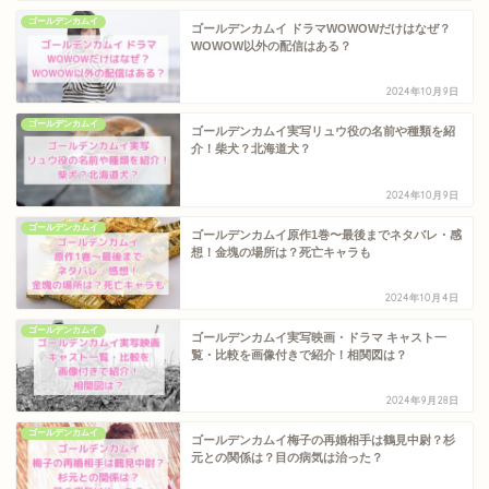
ゴールデンカムイ
ゴールデンカムイ ドラマWOWOWだけはなぜ？
WOWOW以外の配信はある？
2024年10月9日
ゴールデンカムイ
ゴールデンカムイ実写リュウ役の名前や種類を紹
介！柴犬？北海道犬？
2024年10月9日
ゴールデンカムイ
ゴールデンカムイ原作1巻〜最後までネタバレ・感
想！金塊の場所は？死亡キャラも
2024年10月4日
ゴールデンカムイ
ゴールデンカムイ実写映画・ドラマ キャスト一
覧・比較を画像付きで紹介！相関図は？
2024年9月28日
ゴールデンカムイ
ゴールデンカムイ梅子の再婚相手は鶴見中尉？杉
元との関係は？目の病気は治った？