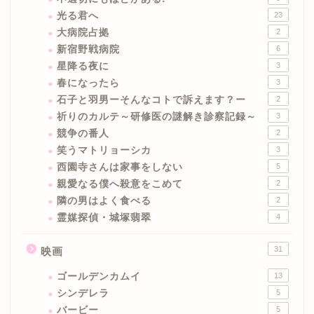
光る君へ
23
大病院占拠
2
新宿野戦病院
6
星降る夜に
3
春になったら
3
石子と羽男ーそんなコトで訴えます？ー
2
祈りのカルテ～研修医の謎解き診察記録～
3
競争の番人
2
笑うマトリョーシカ
3
西園寺さんは家事をしない
5
親愛なる僕へ殺意をこめて
2
隣の男はよく食べる
2
霊媒探偵・城塚翡翠
4
31
映画
ゴールデンカムイ
13
シンデレラ
5
バービー
5