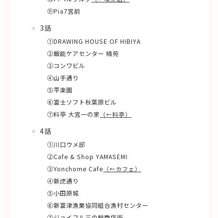
⑪Pia7宮前
3話
①DRAWING HOUSE OF HIBIYA
②飯能ケアセンター 楠苑
③コンワビル
④山手通り
⑤平楽園
⑥富士ソフト秋葉原ビル
⑦料亭 大宮一の家
（←料亭）
4話
①川口ウメ邸
②Cafe & Shop YAMASEMI
③Yonchome Cafe
（←カフェ）
④新虎通り
⑤小田原城
⑥新富津漁業協同組合漁村センター
⑦ジョイフル三の輪商店街