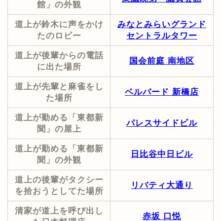
館」の外観
道上が鈴木に声をかけ
みなとみらいグランド
たのロビー
セントラルタワー
道上が後輩からの電話
国会前庭 南地区
に出た場所
道上が先輩と麻雀をし
ベルバード 新橋店
た場所
道上が勤める「東都新
パレスサイドビル
聞」の屋上
道上が勤める「東都新
日比谷中日ビル
聞」の外観
道上の後輩がタクシー
リバティ大通り
を拾おうとしてた場所
清家が道上を呼び出し
赤坂 口悦