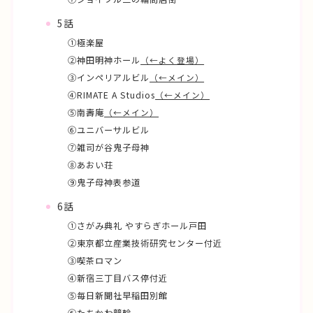
5話
①極楽屋
②神田明神ホール
（←よく登場）
➂インペリアルビル
（←メイン）
④RIMATE A Studios
（←メイン）
⑤南壽庵
（←メイン）
⑥ユニバーサルビル
⑦雑司が谷鬼子母神
➇あおい荘
⑨鬼子母神表参道
6話
①さがみ典礼 やすらぎホール戸田
②東京都立産業技術研究センター付近
③喫茶ロマン
④新宿三丁目バス停付近
⑤毎日新聞社早稲田別館