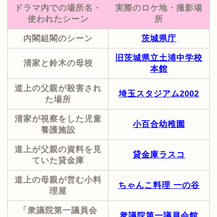
ドラマ内での場所名・
実際のロケ地・撮影場
使われたシーン
所
内閣組閣のシーン
茨城県庁
旧茨城県立土浦中学校
清家と鈴木の母校
本館
道上の父親が殺害され
埼玉スタジアム2002
た場所
清家が視察をした児童
小百合幼稚園
養護施設
道上が父親の資料を見
貸金庫ラスコ
ていた貸金庫
道上の母親が営む小料
ちゃんこ料理 一の谷
理屋
「衆議院第一議員会
衆議院第一議員会館