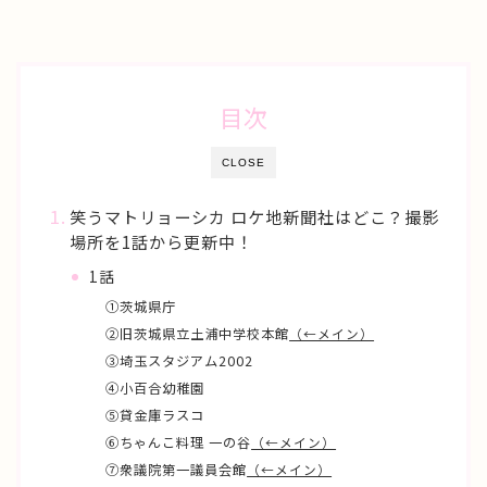
目次
CLOSE
笑うマトリョーシカ ロケ地新聞社はどこ？撮影
場所を1話から更新中！
1話
①茨城県庁
②旧茨城県立土浦中学校本館
（←メイン）
③埼玉スタジアム2002
④小百合幼稚園
⑤貸金庫ラスコ
⑥ちゃんこ料理 一の谷
（←メイン）
⑦衆議院第一議員会館
（←メイン）