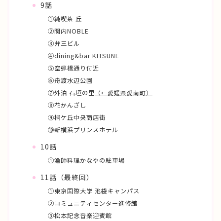
9話
①純喫茶 丘
②関内NOBLE
③弁三ビル
④dining&bar KITSUNE
⑤空蝉橋通り付近
⑥舟渡水辺公園
⑦外泊 石垣の里
（←愛媛県愛南町）
⑧花かんざし
⑨桐ケ丘中央商店街
⑩新横浜プリンスホテル
10話
①漁師料理かなやの駐車場
11話（最終回）
①東京国際大学 池袋キャンパス
②コミュニティセンター進修館
③松本記念音楽迎賓館