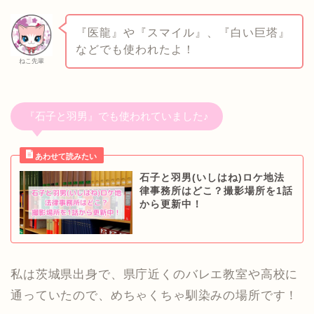
『医龍』や『スマイル』、『白い巨塔』
などでも使われたよ！
ねこ先輩
『石子と羽男』でも使われていました♪
石子と羽男(いしはね)ロケ地法
律事務所はどこ？撮影場所を1話
から更新中！
私は茨城県出身で、県庁近くのバレエ教室や高校に
通っていたので、めちゃくちゃ馴染みの場所です！