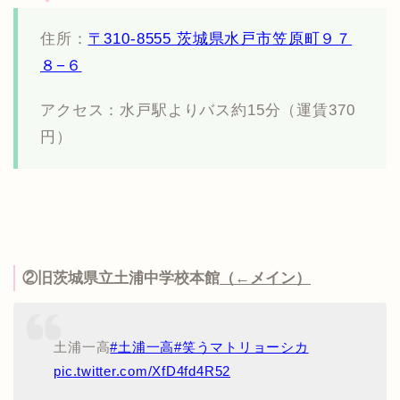
住所：
〒310-8555 茨城県水戸市笠原町９７
８−６
アクセス：水戸駅よりバス約15分（運賃370
円）
②旧茨城県立土浦中学校本館
（←メイン）
土浦一高
#土浦一高
#笑うマトリョーシカ
pic.twitter.com/XfD4fd4R52