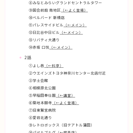
⑧みなとみらいグランドセントラルタワー
⑨国会前庭 南地区
（←よく登場）
⑩ベルバード 新橋店
⑪パレスサイドビル
（←メイン）
⑫日比谷中日ビル
（←メイン）
⑬リバティ大通り
⑭赤坂 口悦
（←メイン）
2話
①よし邑
（←料亭）
②ウエインズトヨタ神奈川センター北店付近
③学士会館
④相模原北公園
⑤早稲田奉仕園
（←講堂）
⑥築地本願寺
（←よく登場）
⑦旧東鷲宮病院
⑧愛宕北通り
⑨レトロボックス（旧テアトル蒲田）
⑩パペルブルグ
（←喫茶店）