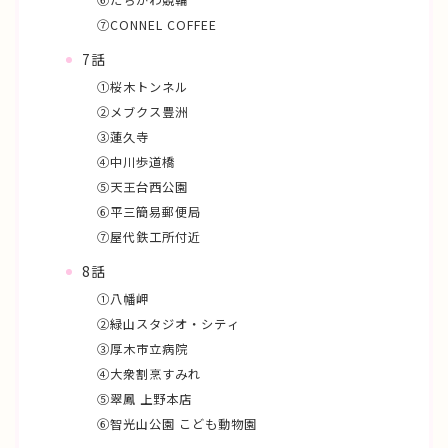
⑥たちかわ競輪
⑦CONNEL COFFEE
7話
①桜木トンネル
②メブクス豊洲
➂蓮久寺
④中川歩道橋
⑤天王台西公園
⑥平三簡易郵便局
⑦屋代鉄工所付近
8話
①八幡岬
②緑山スタジオ・シティ
③厚木市立病院
④大衆割烹すみれ
⑤翠鳳 上野本店
⑥智光山公園 こども動物園