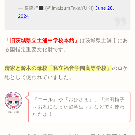
— 泉隆行‍
(@ImaizumTakaYUKI)
June 28,
2024
「旧茨城県立土浦中学校本館」
は茨城県土浦市にあ
る国指定重要文化財です。
清家と鈴木の母校「私立福音学園高等学校」
のロケ
地として使われていました。
『エール』や『おひさま』、『津田梅子
～お札になった留学生～』などでも使わ
ねこ先輩
れたよ！