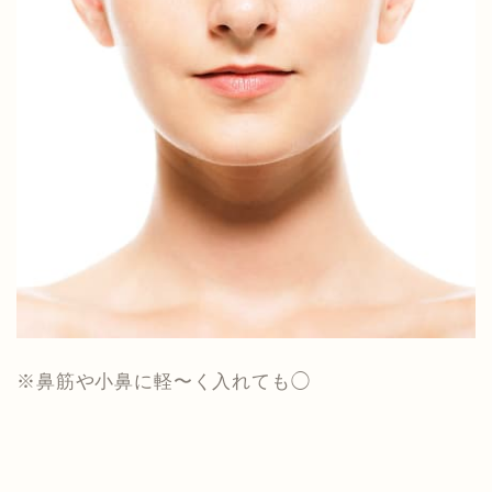
※鼻筋や小鼻に軽〜く入れても◯