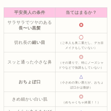
平安美人の条件
当てはまるか？
サラサラでツヤのある
◎
長〜い黒髪
◯
切れ長の
細い目
（ご本人も奥二重だし、デカ目
メイクもしていない）
◎
スッと通った小さな鼻
（その通りで、特にノーズシャ
ドウなどで強調もしていない）
△
おちょぼ口
（小さめの薄い唇だが、おちょ
ぼ口かは微妙）
◎
きめ細かい白い肌
（めちゃくちゃ綺麗！！）