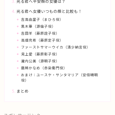
光る君へ平安顔の女優は？
光る君へ女優いつもの顔と比較も！
吉高由里子（まひろ役）
黒木華（源倫子役）
吉田羊（藤原詮子役）
高畑充希（藤原定子役）
ファーストサマーウイカ（清少納言役）
見上愛（藤原彰子役）
瀧内公美（源明子役）
凰稀かなめ（赤染衛門役）
おまけ：ユースケ・サンタマリア（安倍晴明
役）
まとめ