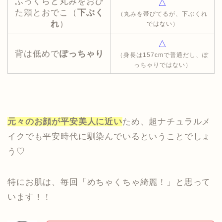
ふっくらと丸みをおび
△
た頬とおでこ（
下ぶく
（丸みを帯びてるが、下ぶくれ
れ
）
ではない）
△
背は低めで
ぽっちゃり
（身長は157cmで普通だし、ぽ
っちゃりではない）
元々のお顔が平安美人に近い
ため、超ナチュラルメ
イクでも平安時代に馴染んでいるということでしょ
う♡
特にお肌は、毎回「めちゃくちゃ綺麗！」と思って
います！！