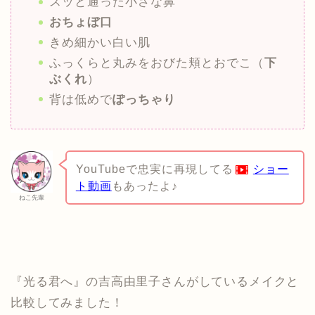
スッと通った小さな鼻
おちょぼ口
きめ細かい白い肌
ふっくらと丸みをおびた頬とおでこ（
下
ぶくれ
）
背は低めで
ぽっちゃり
YouTubeで忠実に再現してる
ショー
ト動画
もあったよ♪
ねこ先輩
『光る君へ』の吉高由里子さんがしているメイクと
比較してみました！