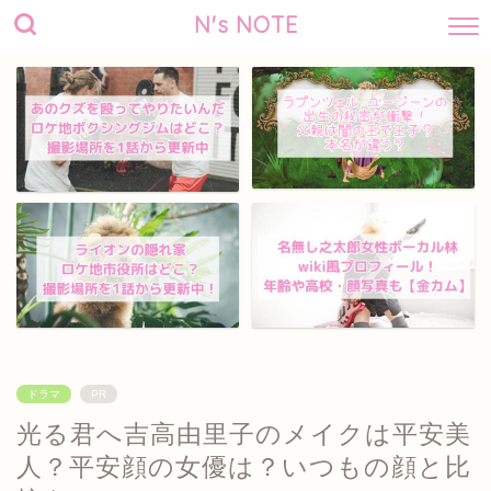
N's NOTE
ドラマ
PR
光る君へ吉高由里子のメイクは平安美
人？平安顔の女優は？いつもの顔と比