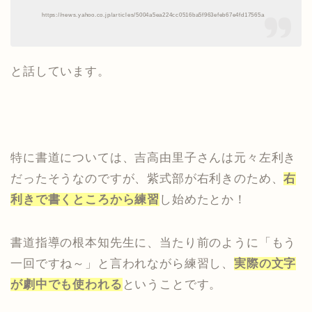
https://news.yahoo.co.jp/articles/5004a5ea224cc0516ba5f963efeb67e4fd17565a
と話しています。
特に書道については、吉高由里子さんは元々左利き
だったそうなのですが、紫式部が右利きのため、
右
利きで書くところから練習
し始めたとか！
書道指導の根本知先生に、当たり前のように「もう
一回ですね～」と言われながら練習し、
実際の文字
が劇中でも使われる
ということです。