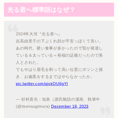
光る君へ標準語はなぜ？
2024年大河『光る君へ』
吉高由里子の下ぶくれ顔が平安っぽくて良い。
あの時代、硬い食事が多かったので顎が発達し
ている＆太っている＝裕福の証拠だったので美
人とされた。
でもやはり眉毛を剃って高い位置にポツンと描
き、お歯黒をするまではやらなかったか。
pic.twitter.com/qjxkOU6gYI
— 杉村喜光：知泉（源氏物語の漫画、執筆中
(@tisensugimura)
December 18, 2023