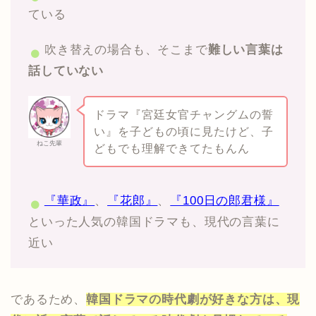
ている
吹き替えの場合も、そこまで
難しい言葉は
話していない
ドラマ『宮廷女官チャングムの誓
い』を子どもの頃に見たけど、子
ねこ先輩
どもでも理解できてたもんん
『華政』
、
『花郎』
、
『100日の郎君様』
といった人気の韓国ドラマも、現代の言葉に
近い
であるため、
韓国ドラマの時代劇が好きな方は、現