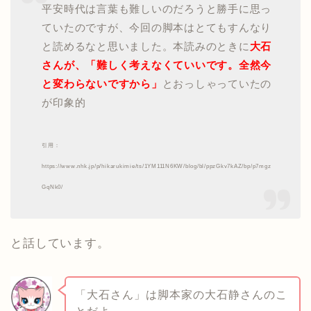
平安時代は言葉も難しいのだろうと勝手に思っ
ていたのですが、今回の脚本はとてもすんなり
と読めるなと思いました。本読みのときに
大石
さんが、「難しく考えなくていいです。全然今
と変わらないですから」
とおっしゃっていたの
が印象的
引用：
https://www.nhk.jp/p/hikarukimie/ts/1YM111N6KW/blog/bl/ppzGkv7kAZ/bp/p7mgz
GqNk0/
と話しています。
「大石さん」は脚本家の大石静さんのこ