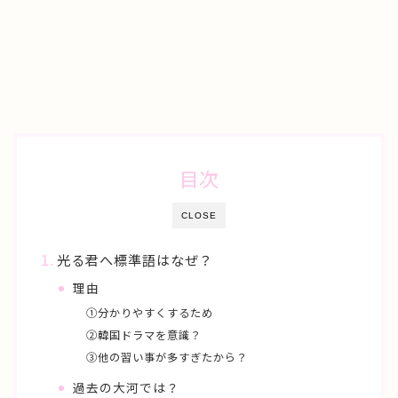
目次
CLOSE
光る君へ標準語はなぜ？
理由
①分かりやすくするため
②韓国ドラマを意識？
③他の習い事が多すぎたから？
過去の大河では？